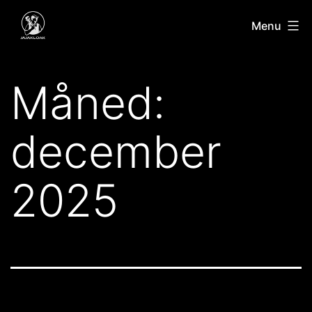
Fortsæt
Jajakloak
Menu
til
indhold
Måned:
december
2025