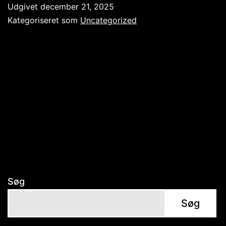
dræn:
Udgivet
december 21, 2025
Sådan
Kategoriseret som
Uncategorized
undgår
du
vandproblemer
i
haven
omkring
kloak
og
afløb
Søg
Søg