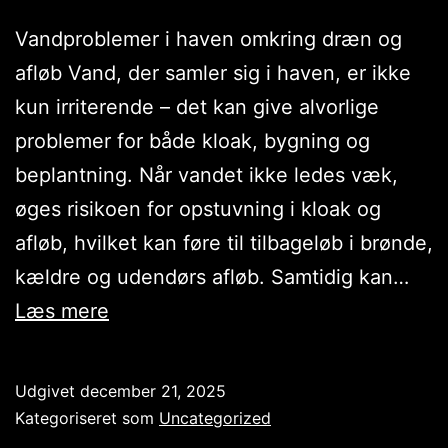
Vandproblemer i haven omkring dræn og
afløb Vand, der samler sig i haven, er ikke
kun irriterende – det kan give alvorlige
problemer for både kloak, bygning og
beplantning. Når vandet ikke ledes væk,
øges risikoen for opstuvning i kloak og
afløb, hvilket kan føre til tilbageløb i brønde,
kældre og udendørs afløb. Samtidig kan…
Græs
Læs mere
og
dræn:
Udgivet
december 21, 2025
Sådan
Kategoriseret som
Uncategorized
undgår