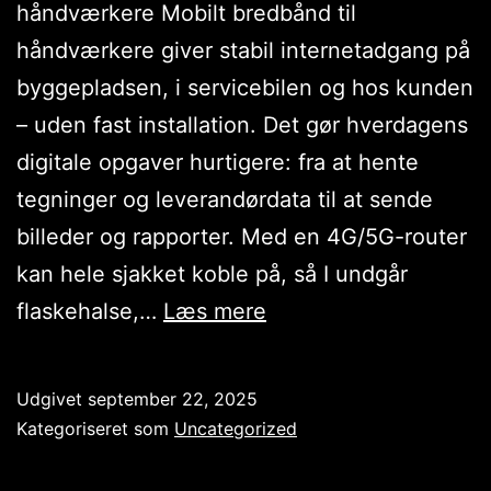
håndværkere Mobilt bredbånd til
håndværkere giver stabil internetadgang på
byggepladsen, i servicebilen og hos kunden
– uden fast installation. Det gør hverdagens
digitale opgaver hurtigere: fra at hente
tegninger og leverandørdata til at sende
billeder og rapporter. Med en 4G/5G-router
kan hele sjakket koble på, så I undgår
Billig
flaskehalse,…
Læs mere
data
på
Udgivet
september 22, 2025
farten
Kategoriseret som
Uncategorized
for