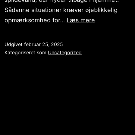
Sådanne situationer kræver øjeblikkelig
Akutte
opmærksomhed for…
Læs mere
kloakproblem
lån
Udgivet
februar 25, 2025
penge
Kategoriseret som
Uncategorized
til
kloakmestere