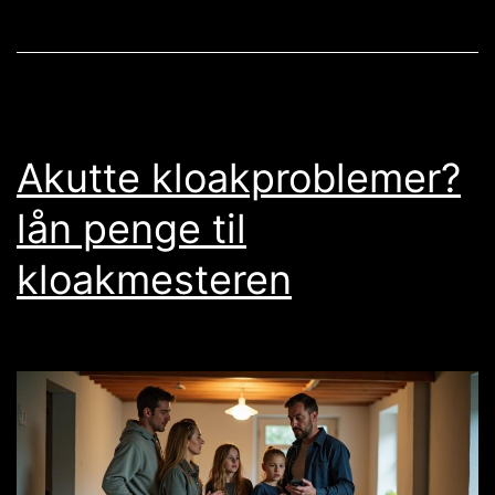
håndværkere:
sådan
får
du
stærkt
Akutte kloakproblemer?
mobilt
lån penge til
bredbånd
kloakmesteren