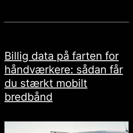
du
vandproblemer
i
haven
omkring
Billig data på farten for
kloak
håndværkere: sådan får
og
du stærkt mobilt
afløb
bredbånd