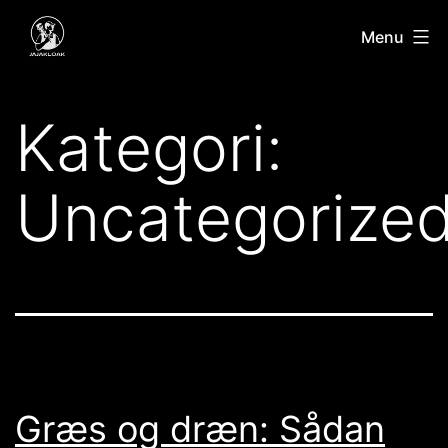
Fortsæt
Jajakloak
Menu
til
indhold
Kategori:
Uncategorize
Græs og dræn: Sådan